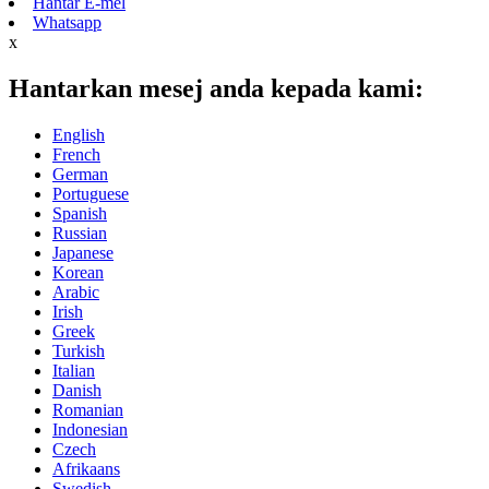
Hantar E-mel
Whatsapp
x
Hantarkan mesej anda kepada kami:
English
French
German
Portuguese
Spanish
Russian
Japanese
Korean
Arabic
Irish
Greek
Turkish
Italian
Danish
Romanian
Indonesian
Czech
Afrikaans
Swedish