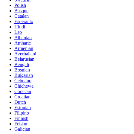
Polish
Basque
Catalan
Esperanto
Hindi
Lao
Albanian
Amharic
Armenian
Azerbaijani
Belarusian
Bengali
Bosnian
Bulgarian
Cebuano
Chichewa
Corsican
Croatian
Dutch
Estonian
Filipino
Finnish
Frisian
Galician