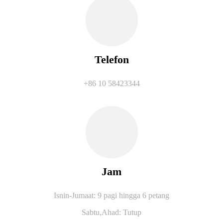
Telefon
+86 10 58423344
Jam
Isnin-Jumaat: 9 pagi hingga 6 petang
Sabtu,
Ahad: Tutup