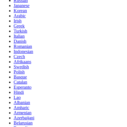
Russian
Japanese
Korean
Arabic
Irish
Greek
Turkish
Italian
Danish
Romanian
Indonesian
Czech
Afrikaans
Swedish
Polish
Basque
Catalan
Esperanto
Hindi
Lao
Albanian
Amharic
Armenian
Azerbaijani
Belarusian