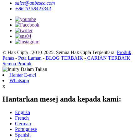
sales@anbesec.com
+86 10 58423344
© Hak Cipta - 2010-2025: Semua Hak Cipta Terpelihara.
Produk
Panas
-
Peta Laman
-
BLOG TERBAIK
-
CARIAN TERBAIK
Semua Produk
Hantar E-mel
Whatsapp
x
Hantarkan mesej anda kepada kami:
English
French
German
Portuguese
Spanish